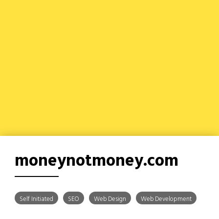
moneynotmoney.com
Self Initiated
SEO
Web Design
Web Development