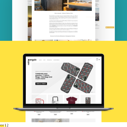
<<
1
2