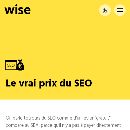
あ
EN
FR
Le vrai prix du SEO
On parle toujours du SEO comme d’un levier “gratuit”
comparé au SEA, parce qu’il n’y a pas à payer directement