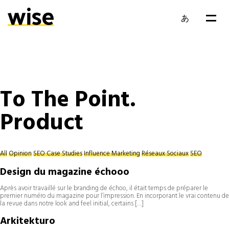
あ
EN
FR
To The Point.
Product
All
Opinion
SEO Case Studies
Influence Marketing
Réseaux Sociaux
SEO
Design du magazine échooo
Après avoir travaillé sur le branding de échoo, il était temps de préparer le
premier numéro du magazine pour l’impression. En incorporant le vrai contenu de
la revue dans notre look and feel initial, certains […]
Arkitekturo