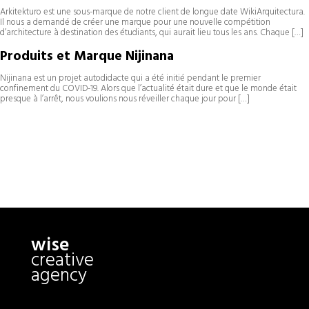
Arkitekturo est une sous-marque de notre client de longue date WikiArquitectura.
Il nous a demandé de créer une marque pour une nouvelle compétition
d’architecture à destination des étudiants, qui aurait lieu tous les ans. Chaque […]
Produits et Marque Nijinana
Nijinana est un projet autodidacte qui a été initié pendant le premier
confinement du COVID-19. Alors que l’actualité était dure et que le monde était
presque à l’arrêt, nous voulions nous réveiller chaque jour pour […]
wise
creative
agency