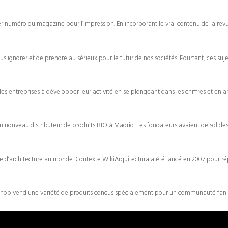
er numéro du magazine pour l’impression. En incorporant le vrai contenu de la revue 
s ignorer et de prendre au sérieux pour le futur de nos sociétés. Pourtant, ces suj
 les entreprises à développer leur activité en se plongeant dans les chiffres et en a
un nouveau distributeur de produits BIO à Madrid. Les fondateurs avaient de solides 
e d’architecture au monde. Contexte WikiArquitectura a été lancé en 2007 pour ré
e-shop vend une variété de produits conçus spécialement pour un communauté fan 