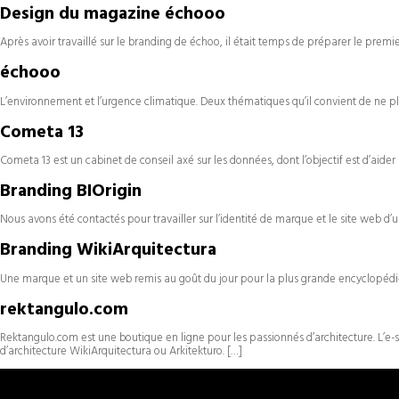
Design du magazine échooo
Après avoir travaillé sur le branding de échoo, il était temps de préparer le premi
échooo
L’environnement et l’urgence climatique. Deux thématiques qu’il convient de ne plu
Cometa 13
Cometa 13 est un cabinet de conseil axé sur les données, dont l’objectif est d’aider
Branding BIOrigin
Nous avons été contactés pour travailler sur l’identité de marque et le site web d’
Branding WikiArquitectura
Une marque et un site web remis au goût du jour pour la plus grande encyclopédi
rektangulo.com
Rektangulo.com est une boutique en ligne pour les passionnés d’architecture. L’
d’architecture WikiArquitectura ou Arkitekturo. […]