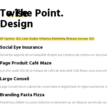
To The Point.
Design
All
Opinion
SEO Case Studies
Influence Marketing
Réseaux Sociaux
SEO
Social Eye Insurance
Social Eye apporte de la tranquillité d’esprit aux créateurs de contenu en sécurisa
Page Produit Café Maze
Lors d’un audit SEO de la marque de cafés de spécialité Café Maze, nous nous so
Largo Conseil
Largo Conseil est un cabinet de conseil data et digital basé en région parisienne
Branding Pasta Pizza
PastaPizza célèbre la cuisine italienne en dévoilant sur son blog les secrets des rec