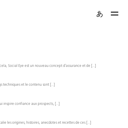
あ
EN
FR
r cela, Social Eye est un nouveau concept d’assurance et de […]
s techniques et le contenu sont […]
ui inspire confiance aux prospects, […]
alie les origines, histoires, anecdotes et recettes de ces […]