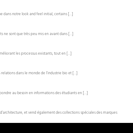
dans notre look and feel initial, certains […]
ets ne sont que très peu mis en avant dans […]
méliorant les processus existants, tout en […]
relations dans le monde de l’industrie bio et […]
pondre au besoin en informations des étudiants en […]
d’architecture, et vend également des collections spéciales des marques